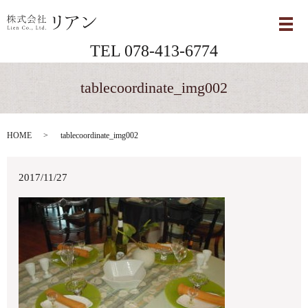
メ
TEL 078-413-6774
tablecoordinate_img002
HOME
tablecoordinate_img002
2017/11/27