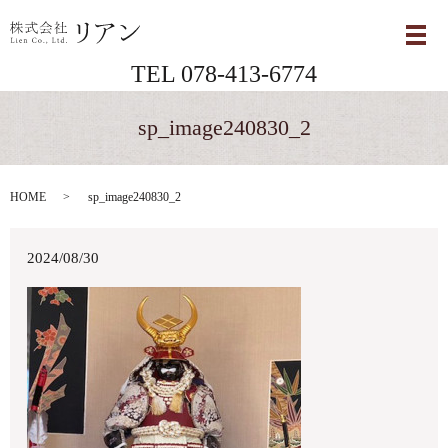
メ
TEL 078-413-6774
sp_image240830_2
HOME
sp_image240830_2
2024/08/30