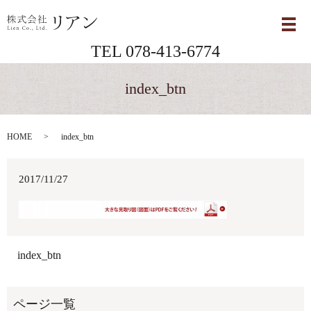
メ
TEL 078-413-6774
index_btn
HOME
index_btn
2017/11/27
index_btn