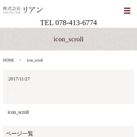
メ
TEL 078-413-6774
icon_scroll
HOME
icon_scroll
2017/11/27
icon_scroll