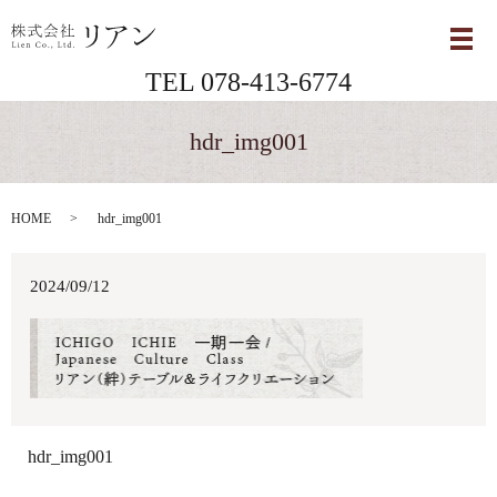
メ
TEL 078-413-6774
hdr_img001
HOME
hdr_img001
2024/09/12
hdr_img001