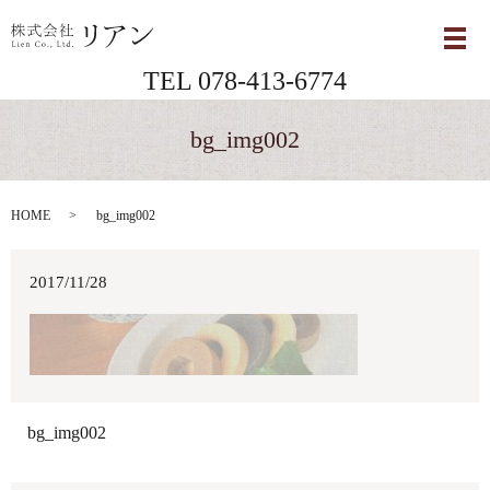
メ
TEL 078-413-6774
bg_img002
HOME
bg_img002
2017/11/28
bg_img002