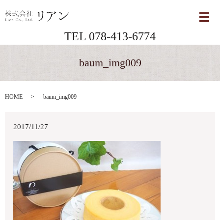
メ
TEL 078-413-6774
baum_img009
HOME
baum_img009
2017/11/27