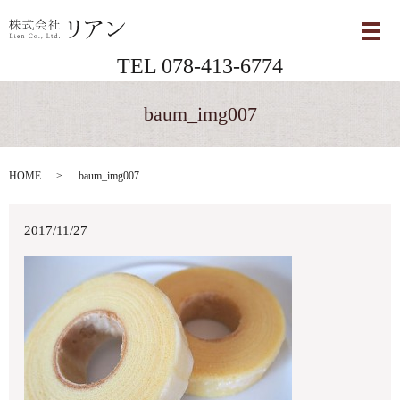
メ
TEL 078-413-6774
baum_img007
HOME
baum_img007
2017/11/27