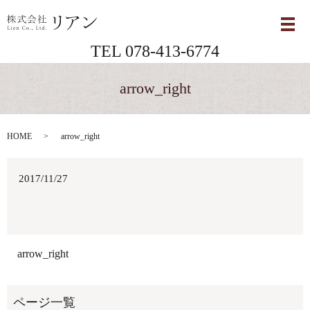
メ
TEL 078-413-6774
arrow_right
HOME
arrow_right
2017/11/27
arrow_right