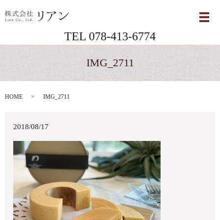
メ
TEL 078-413-6774
IMG_2711
HOME
IMG_2711
2018/08/17